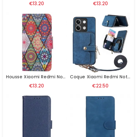
€13.20
€13.20
Housse Xiaomi Redmi Note 13 4G Totem À Lanière
Coque Xiaomi Redmi Note 13 4G Portefeuille Avec Bandoulière
€13.20
€22.50