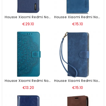
Housse Xiaomi Redmi Note 13 4G Cuir Litchi KHAZNEH
Housse Xiaomi Redmi Note 13 4G Effet Rétro KHAZNEH
€29.10
€15.10
Housse Xiaomi Redmi Note 13 4G Impression Mandala À Lanière
Housse Xiaomi Redmi Note 13 4G Avec Protection RFID
€13.20
€15.10