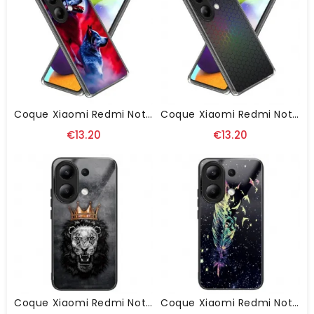
Coque Xiaomi Redmi Note 13 4G Loup
Coque Xiaomi Redmi Note 13 4G Nid D'Abeilles Coloré
€13.20
€13.20
Coque Xiaomi Redmi Note 13 4G Verre Trempé Lion Couronné
Coque Xiaomi Redmi Note 13 4G Verre Trempé Plume