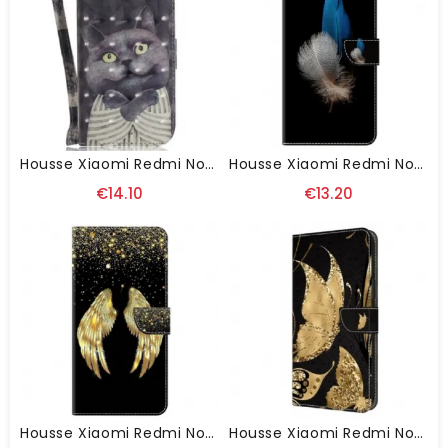
Housse Xiaomi Redmi Note 13 4G Chat Gris À Lanière
Housse Xiaomi Redmi Note 13 4G Deux Plumes
€14.10
€13.20
Housse Xiaomi Redmi Note 13 4G Ailes D'Or
Housse Xiaomi Redmi Note 13 4G Papillons Dorés Sur Fond Noir