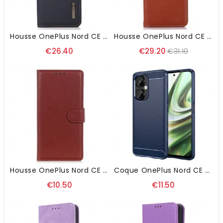
Housse OnePlus Nord CE 3 Lite 5G Cuir Véritable KHAZNEH RFID
Housse OnePlus Nord CE 3 Lite 5G Vrai Cuir Litchi RFID
€26.40
€29.20
€31.10
Housse OnePlus Nord CE 3 Lite 5G Simili Cuir Traditionnel
Coque OnePlus Nord CE 3 Lite 5G Fibre Carbone Brossée
€10.50
€11.50