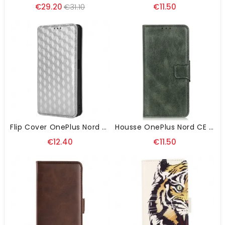
€29.20
€31.10
€11.50
Flip Cover OnePlus Nord CE 3 Lite 5G Motif 3D
Housse OnePlus Nord CE 3 Lite 5G Style Cuir Fermoir Réversible
€12.40
€11.50