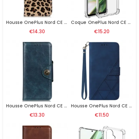
Housse OnePlus Nord CE 3 Lite 5G Léopard
Coque OnePlus Nord CE 3 Lite 5G Flexible Transparente IMAK
€14.30
€15.20
Housse OnePlus Nord CE 3 Lite 5G Simili Cuir Verni Bouton KHAZNEH
Housse OnePlus Nord CE 3 Lite 5G Triangles À Lanière
€13.30
€11.50