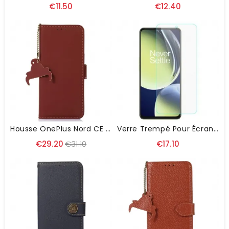
€11.50
€12.40
Housse OnePlus Nord CE 3 Lite 5G Véritable Cuir RFID
Verre Trempé Pour Écran Du OnePlus Nord CE 3 Lite 5G
€29.20
€31.10
€17.10