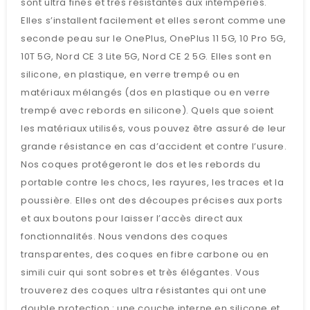
sont ultra fines et très résistantes aux intempéries.
Elles s’installent facilement et elles seront comme une
seconde peau sur le OnePlus, OnePlus 11 5G, 10 Pro 5G,
10T 5G, Nord CE 3 Lite 5G, Nord CE 2 5G. Elles sont en
silicone, en plastique, en verre trempé ou en
matériaux mélangés (dos en plastique ou en verre
trempé avec rebords en silicone). Quels que soient
les matériaux utilisés, vous pouvez être assuré de leur
grande résistance en cas d’accident et contre l’usure.
Nos coques protégeront le dos et les rebords du
portable contre les chocs, les rayures, les traces et la
poussière. Elles ont des découpes précises aux ports
et aux boutons pour laisser l’accès direct aux
fonctionnalités. Nous vendons des coques
transparentes, des coques en fibre carbone ou en
simili cuir qui sont sobres et très élégantes. Vous
trouverez des coques ultra résistantes qui ont une
double protection : une couche interne en silicone et