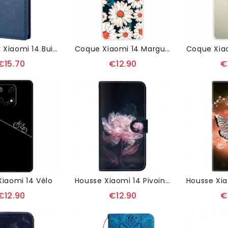
Flip Cover Xiaomi 14 Buisness
Coque Xiaomi 14 Marguerites
€15.70
€12.90
€
iaomi 14 Vélo
Housse Xiaomi 14 Pivoine Pourpre À Lanière
€12.90
€12.90
€