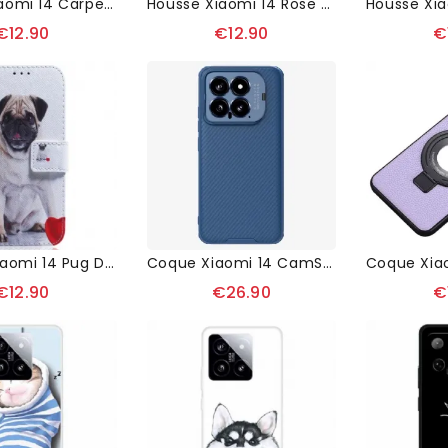
Coque Xiaomi 14 Carpe Dorée
Housse Xiaomi 14 Rose Noire À Lanière
€12.90
€12.90
€
Housse Xiaomi 14 Pug Dog
Coque Xiaomi 14 CamShield Prop Magnetic Series NILLKIN
€12.90
€26.90
€