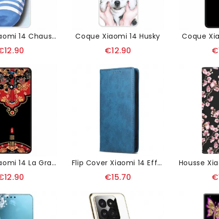
Coque Xiaomi 14 Chaussettes Et Chat
Coque Xiaomi 14 Husky
Coque Xia
€12.90
€12.90
€
Coque Xiaomi 14 La Grande Fortune
Flip Cover Xiaomi 14 Effet Cuir Rétro Blocage RFID
€12.90
€15.70
€