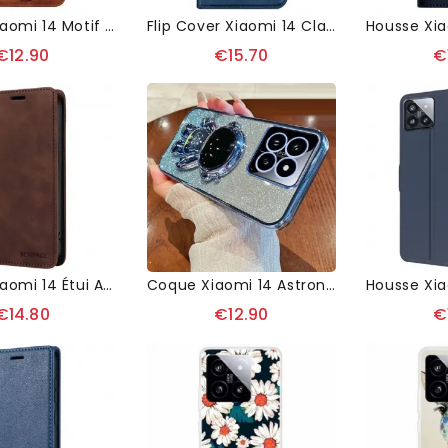
Housse Xiaomi 14 Motif Papillon
Flip Cover Xiaomi 14 Classique
€12.90
€15.70
€
Housse Xiaomi 14 Étui Avec Blocage RFID BETOPNICE
Coque Xiaomi 14 Astronaute
€14.80
€12.90
€