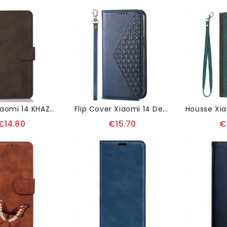
Housse Xiaomi 14 KHAZNEH
Flip Cover Xiaomi 14 Design Losanges 3D Avec Lanière
€14.80
€15.70
€