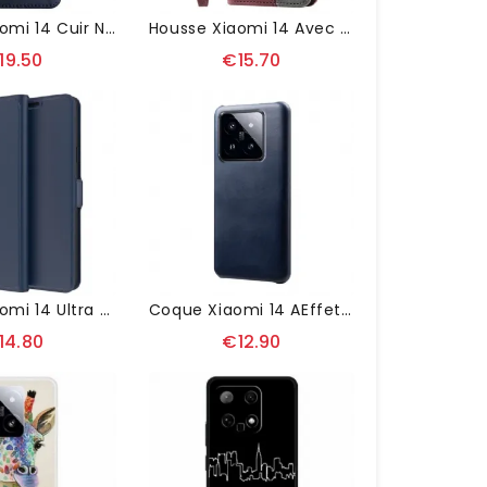
Housse Xiaomi 14 Cuir Nappa
Housse Xiaomi 14 Avec Blocage RFID TTUDRCH
19.50
€15.70
Housse Xiaomi 14 Ultra Fine
Coque Xiaomi 14 AEffet Cuir
14.80
€12.90