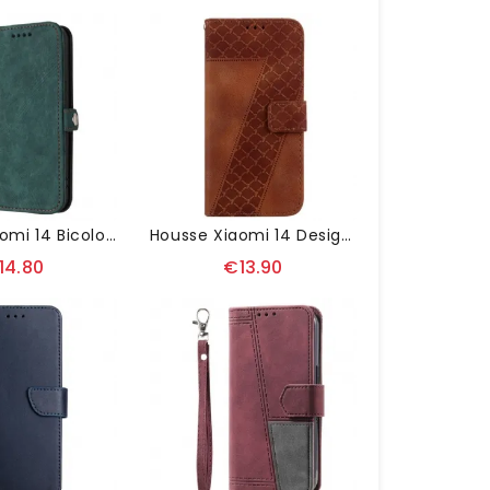
Housse Xiaomi 14 Bicolore Lanière Amovible
Housse Xiaomi 14 Design 7 À Lanière
14.80
€13.90