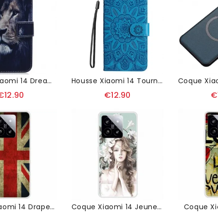
Housse Xiaomi 14 Dreaming Lion
Housse Xiaomi 14 Tournesol À Lanière
€12.90
€12.90
€
Coque Xiaomi 14 Drapeau Du Royaume-Uni
Coque Xiaomi 14 Jeune Fille
Coque Xi