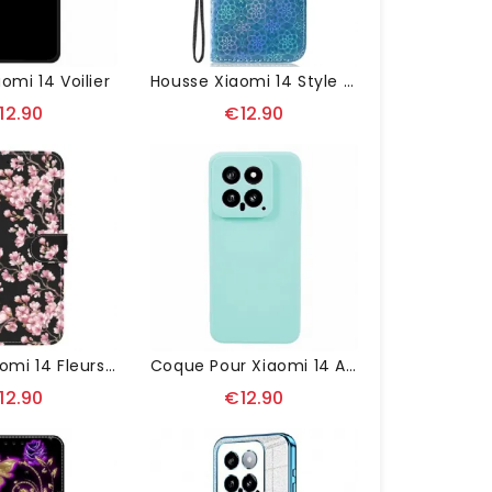
omi 14 Voilier
Housse Xiaomi 14 Style Disco À Lanière
12.90
€12.90
Housse Xiaomi 14 Fleurs De Prunier À Lanière
Coque Pour Xiaomi 14 Anti-Rayures À Bords Droits
12.90
€12.90