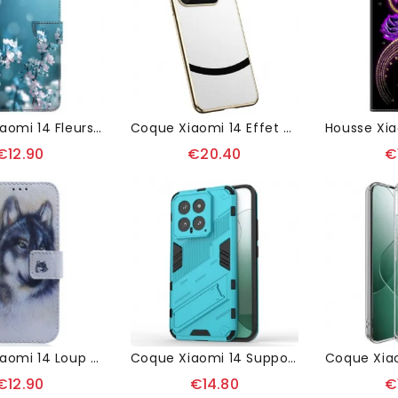
Housse Xiaomi 14 Fleurs De Prunier
Coque Xiaomi 14 Effet Métal
€12.90
€20.40
€
Housse Xiaomi 14 Loup Aquarelle
Coque Xiaomi 14 Support Horizontal Et Vertical
€12.90
€14.80
€