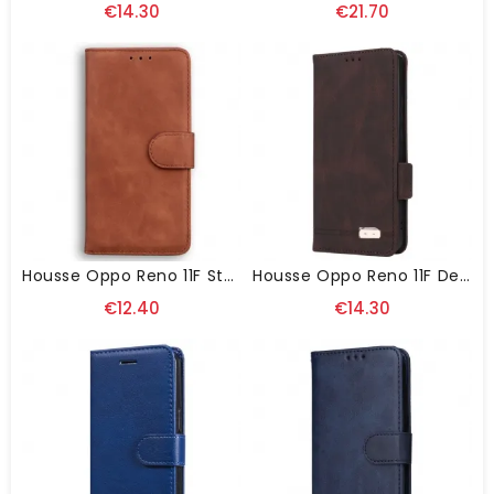
€14.30
€21.70
Housse Oppo Reno 11F Style Cuir Mat
Housse Oppo Reno 11F Design Rétro
€12.40
€14.30