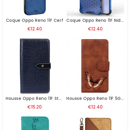
Coque Oppo Reno 11F Cerf
Coque Oppo Reno 11F Nid D'Abeille
€12.40
€12.40
Housse Oppo Reno 11F Style Crocodile IDEWEI
Housse Oppo Reno 11F 5G Impression Papillon
€15.20
€12.40