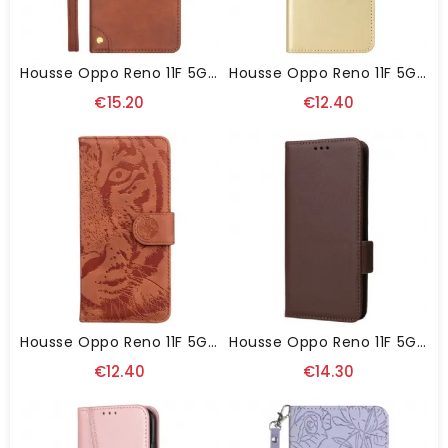
Housse Oppo Reno 11F 5G Rivets IDEWEI
Housse Oppo Reno 11F 5G Simili Cuir Flashy À Lanière
€15.20
€12.40
Housse Oppo Reno 11F 5G Empreinte De Tigre
Housse Oppo Reno 11F 5G Style Cuir À Lanière
€12.40
€14.30