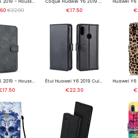
Huawei Y6 2019 - Housse À Lanière Pink Flower
Coque Huawei Y6 2019 Strap En Silicone
.60
€22.00
€17.50
€
Huawei Y6 2019 - Housse DG MING Effet Cuir
Étui Huawei Y6 2019 Cuir Premium - Noir
€17.50
€22.30
€