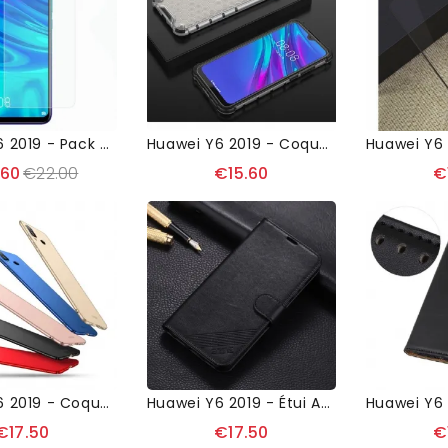
Huawei Y6 2019 - Pack De 2 Films En Verre Trempé
Huawei Y6 2019 - Coque Honeycomb Protectrice
.60
€22.00
€15.60
€
Huawei Y6 2019 - Coque MOFI Ultra Fine Mate
Huawei Y6 2019 - Étui AZNS Simili Cuir
€17.50
€17.50
€