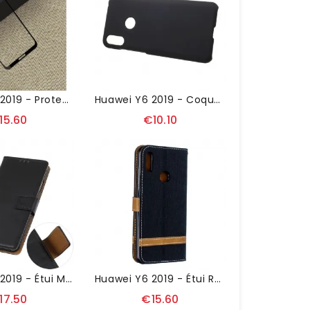
Huawei Y6 2019 - Protection D’écran En Verre Trempé Full Size - Noir
Huawei Y6 2019 - Coque Mate Rubberised
15.60
€10.10
Huawei Y6 2019 - Étui Milo Simili Cuir Basique
Huawei Y6 2019 - Étui Revêtement Tissu Avec Lanière
17.50
€15.60