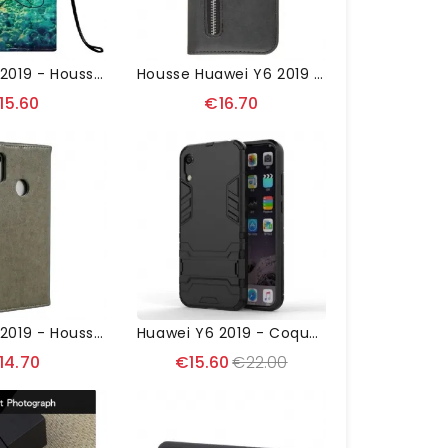
Huawei Y6 2019 - Housse Never Stop Dreaming
Housse Huawei Y6 2019 Zipper Pocket Fonction Support
15.60
€16.70
Huawei Y6 2019 - Housse Papillons Fonction Support
Huawei Y6 2019 - Coque Cool Guard Antichoc Avec Support Intégré
14.70
€15.60
€22.00