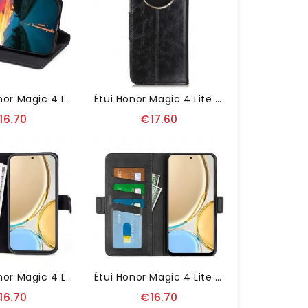
Housse Honor Magic 4 Lite 5G Simili Cuir Minimalist Business
Étui Honor Magic 4 Lite 5G Edouard Simili Cuir Classique
16.70
€17.60
Housse Honor Magic 4 Lite 5G Stand Folio Bicolore
Étui Honor Magic 4 Lite 5G Portefeuille Revêtement Simili Cuir Mat
16.70
€16.70