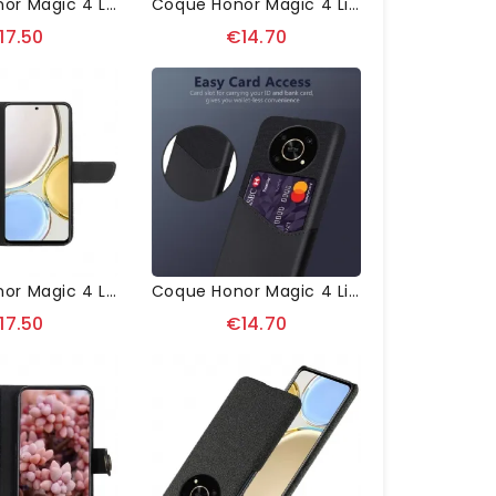
Housse Honor Magic 4 Lite 5G Effet Cuir Y Lines
Coque Honor Magic 4 Lite 5G Flexible Finition Grainé
17.50
€14.70
Housse Honor Magic 4 Lite 5G Illustration Papillon Et Fleurs
Coque Honor Magic 4 Lite 5G Olympus Effet Cuir
17.50
€14.70