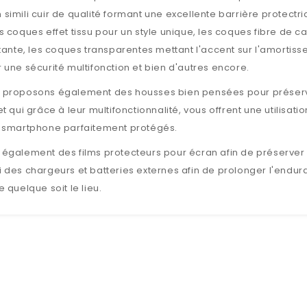
simili cuir de qualité formant une excellente barrière protectr
s coques effet tissu pour un style unique, les coques fibre de 
stante, les coques transparentes mettant l'accent sur l'amorti
 une sécurité multifonction et bien d'autres encore.
 proposons également des housses bien pensées pour préserve
et qui grâce à leur multifonctionnalité, vous offrent une utilisati
u smartphone parfaitement protégés.
également des films protecteurs pour écran afin de préserver e
 des chargeurs et batteries externes afin de prolonger l'endura
e quelque soit le lieu.