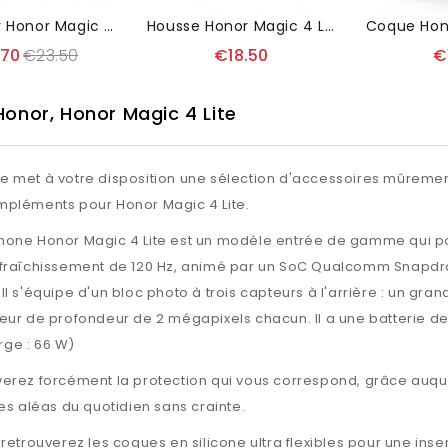
Flip Cover Honor Magic 4 Lite 5G PURE Simili Cuir
Housse Honor Magic 4 Lite 5G Business Effet Satiné
.70
€23.50
€18.50
€
Honor, Honor Magic 4 Lite
e met à votre disposition une sélection d'accessoires mûrement
mpléments pour Honor Magic 4 Lite.
hone Honor Magic 4 Lite est un modèle entrée de gamme qui p
afraîchissement de 120 Hz, animé par un SoC Qualcomm Snapdr
Il s'équipe d'un bloc photo à trois capteurs à l'arrière : un gr
teur de profondeur de 2 mégapixels chacun. Il a une batterie
ge : 66 W)
verez forcément la protection qui vous correspond, grâce auque
les aléas du quotidien sans crainte.
 retrouverez les coques en silicone ultra flexibles pour une ins