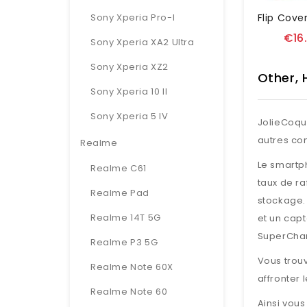
Sony Xperia Pro-I
€16
Sony Xperia XA2 Ultra
Sony Xperia XZ2
Other, 
Sony Xperia 10 II
Sony Xperia 5 IV
JolieCoqu
autres co
Realme
Le smartp
Realme C61
taux de r
Realme Pad
stockage. 
Realme 14T 5G
et un cap
SuperChar
Realme P3 5G
Vous trou
Realme Note 60X
affronter 
Realme Note 60
Ainsi vous