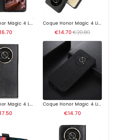
Housse Honor Magic 4 Lite 5G KHAZNEH Imitation Cuir
Coque Honor Magic 4 Lite 5G Revêtement Tissu
16.70
€14.70
€20.80
Housse Honor Magic 4 Lite 5G Marius Effet Cuir Mat
Coque Honor Magic 4 Lite 5G Simili Cuir Effet Écorce
17.50
€14.70