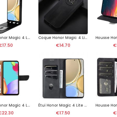
Housse Honor Magic 4 Lite 5G Simili Cuir Avec Rabat Verticale
Coque Honor Magic 4 Lite 5G Style Bois
€17.50
€14.70
€
Housse Honor Magic 4 Lite 5G Smooth Touch Cuir
Étui Honor Magic 4 Lite 5G Portefeuille AZNS Simili Cuir
€22.30
€17.50
€