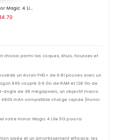
Coque Honor Magic 4 Lite 5G Armor Series Support
14.70
 choisis parmi les coques, étuis, housses et
ossède un écran FHD+ de 6.81 pouces avec un
agon 695 couplé à 6 Go de RAM et 128 Go de
and-angle de 48 mégapixels, un objectif macro
 de 4800 mAh compatible charge rapide (Honor
l votre Honor Magic 4 Lite 5G pourra
ertion aisée et un amortissement efficace, les