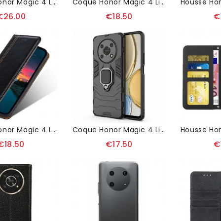
Housse Honor Magic 4 Lite 5G Cuir Grainé KHAZNEH
Coque Honor Magic 4 Lite 5G Colette Cuir Effet Croco
€26.00
€18.50
€
Housse Honor Magic 4 Lite 5G Flip Folio Coutures
Coque Honor Magic 4 Lite 5G La Bélinda Ultra Protectrice
€18.50
€17.50
€