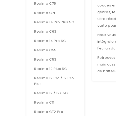
Realme C75
coques en 
genres, le
Realme C71
ultra rési
Realme 14 Pro Plus 5G
carte pour
Realme C63
Nous vous
Realme 14 Pro 5G
intégrale 
l'écran d
Realme C55
Retrouvez 
Realme C53
mais aussi
Realme 12 Plus 5G
de batteri
Realme 12 Pro / 12 Pro
Plus
Realme 12 / 12X 5G
Realme C11
Realme GT2 Pro