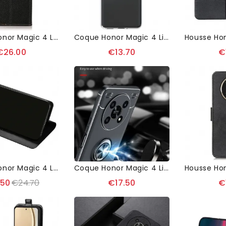
Housse Honor Magic 4 Lite 5G KHAZNEH Cuir Grainé First
Coque Honor Magic 4 Lite 5G Prem's Transparente
€26.00
€13.70
€
Housse Honor Magic 4 Lite 5G LÉA Premium
Coque Honor Magic 4 Lite 5G Silicone Avec Support Rotatif
.50
€24.70
€17.50
€