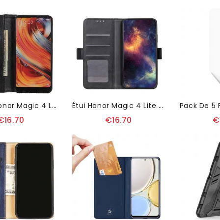
Housse Honor Magic 4 Lite 5G Sylvestre Simili Cuir
Étui Honor Magic 4 Lite 5G Portefeuille Revêtement Simili Cuir Mat
€16.70
€16.70
€