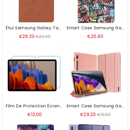
Étui Samsung Galaxy Tab S8 Plus / S7 Plus Style Cuir Avec Sangle
Smart Case Samsung Galaxy Tab S8 Plus / S7 Plus Renforcée Graffitis
€29.20
€32.50
€20.40
Film De Protection Écran Pour Samsung Galaxy Tab S8 Plus / S7 Plus
Smart Case Samsung Galaxy Tab S8 Plus / S7 Plus / S7 FE Domo Series DUX-DUCIS
€12.00
€29.20
€31.60